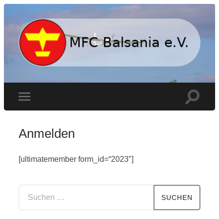
MFC
Balsania
e.V.
Toggle
Toggle
search
mobile
field
menu
Anmelden
[ultimatemember form_id=“2023″]
Suchen
nach: