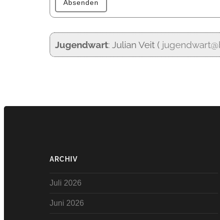
Absenden
Jugendwart
: Julian Veit (
jugendwart@b
ARCHIV
Juli 2026
Juni 2026