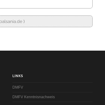
alsania.de
)
LINKS
DMFV
DMFV Kenntnisnachweis